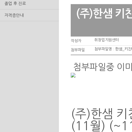
졸업 후 진로
(주)한샘 키
자격증안내
취창업지원센터
작성자
첨부파일명 :
한샘_키친
첨부파일
첨부파일중 이
(주)한샘 
(11월) (~