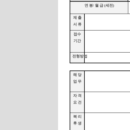
연 봉
/
월 급
(
세전
)
제 출
서 류
접수
기간
전형방법
해 당
업 무
자 격
요 건
복 리
후 생