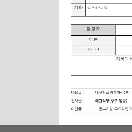
기 타
(
근무지 주소 등
)
담 당 자
이 름
E-mail
경북과
다음글 :
대구창조경제혁신센터 「청
현재글 :
왜관식당(성주 월항)
이전글 :
노동부지원"무료취업교