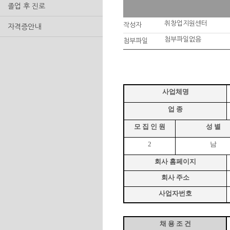
졸업 후 진로
취창업지원센터
작성자
자격증안내
첨부파일없음
첨부파일
사업체명
업 종
모 집 인 원
성 별
2
남
회사 홈페이지
회사 주소
사업자번호
채 용 조 건