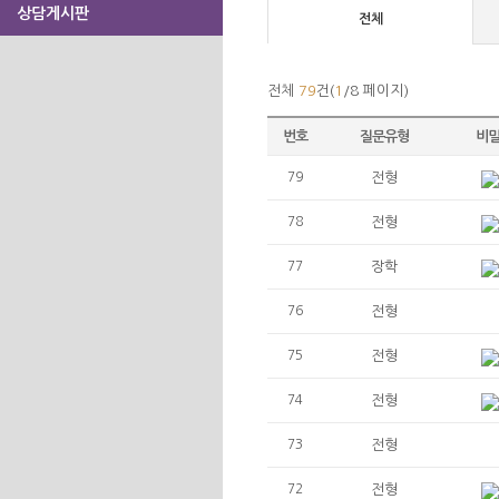
상담게시판
전체
전체
79
건(
1
/8 페이지)
번호
질문유형
비
79
전형
78
전형
77
장학
76
전형
75
전형
74
전형
73
전형
72
전형